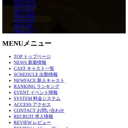
08/10
MON
08/11
TUE
08/12
WED
08/13
THU
08/14
FRI
08/15
SAT
MENU
メニュー
TOP
トップページ
NEWS
新着情報
CAST
キャスト一覧
SCHEDULE
出勤情報
NEWFACE
新人キャスト
RANKING
ランキング
EVENT
イベント情報
SYSTEM
料金システム
ACCESS
アクセス
CONTACT
お問い合わせ
RECRUIT
求人情報
REVIEW
レビュー