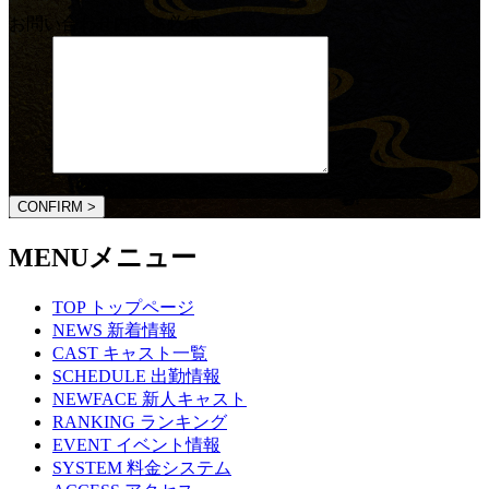
お問い合わせ内容
※必須
CONFIRM >
MENU
メニュー
TOP
トップページ
NEWS
新着情報
CAST
キャスト一覧
SCHEDULE
出勤情報
NEWFACE
新人キャスト
RANKING
ランキング
EVENT
イベント情報
SYSTEM
料金システム