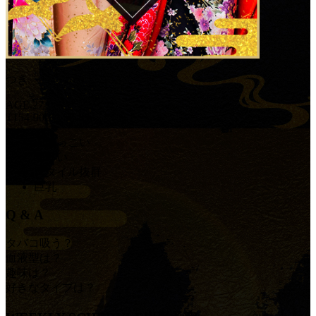
つき
AGE.27
T154
-90
(G)
-58
-83
人懐っこい
明るい
スタイル抜群
巨乳
Q & A
タバコ吸う？
血液型は？
趣味は？
好きなタイプは？