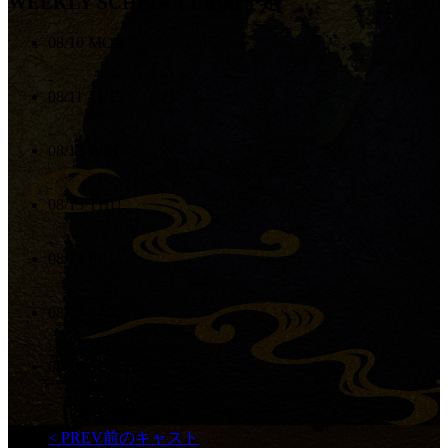
WEEKLY SCHEDULE
出勤予定
08/10
MON
-
08/11
TUE
-
08/12
WED
-
08/13
THU
-
08/14
FRI
-
08/15
SAT
-
08/16
SUN
-
< PREV
前のキャスト